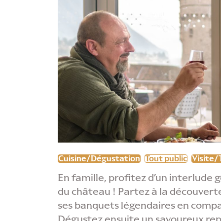
Cuisine/Dégustation
Tout public
Visite/
En famille, profitez d’un interlud
du château ! Partez à la découvert
ses banquets légendaires en compa
Dégustez ensuite un savoureux repa