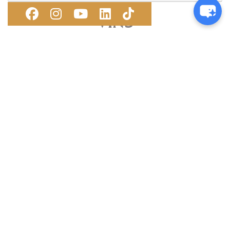
VINS
Quel vin est produit au château de Chillon™ ?
Où peut-on acheter ce vin ?
Est-il possible de déguster ce vin au château ?
Qui sommes-nous
Emplois
Règlements
Espace médias
FAQ