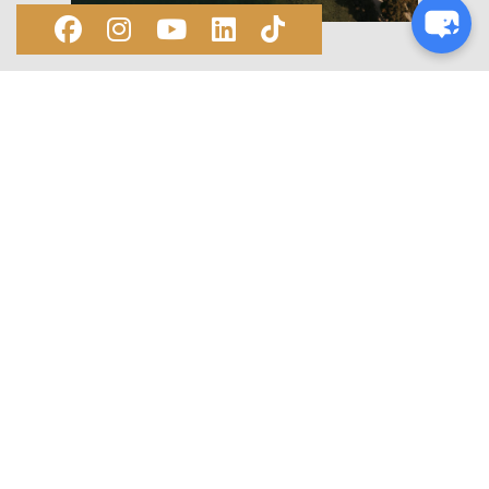
Le château de Chillon™ est sis dans un panorama
exceptionnel, entre le lac Léman et les Alpes suisses, à
quelques kilomètres seulement de Montreux.
La région Montreux Riviera est un parfait mélange de
bourgs historiques, villes dynamiques, paysages
enchanteurs, activités passionnantes, expériences
gustatives uniques et hébergements charmants.
Que faire dans la région ? Où manger ? Où dormir ?
Laissez-nous vous faire quelques suggestions!
Découvrir le site de Montreux Riviera