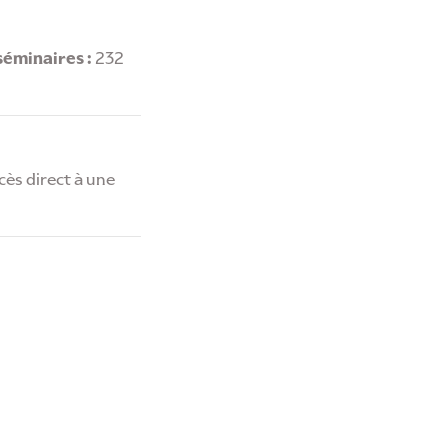
séminaires :
232
cès direct à une