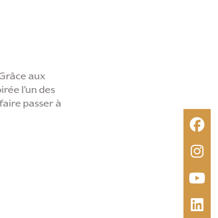
 Grâce aux
irée l’un des
faire passer à