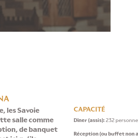
NA
CAPACITÉ
, les Savoie
cette salle comme
Dîner (assis):
232 personnes 
eption, de banquet
Réception (ou buffet non as