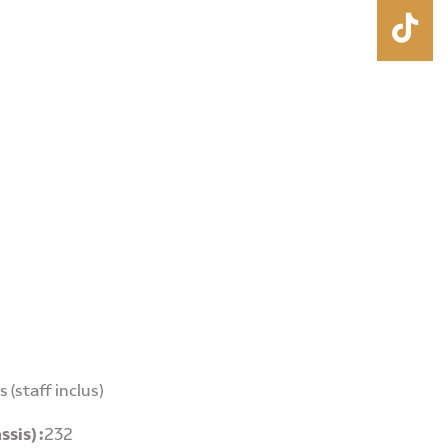
(staff inclus)
sis) :
232