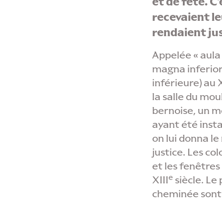
et de fête. C’e
recevaient l
rendaient jus
Appelée « aula
magna inferior 
inférieure) au X
la salle du mou
bernoise, un m
ayant été insta
on lui donna le
justice. Les co
et les fenêtres
e
XIII
siècle. L
e 
cheminée sont