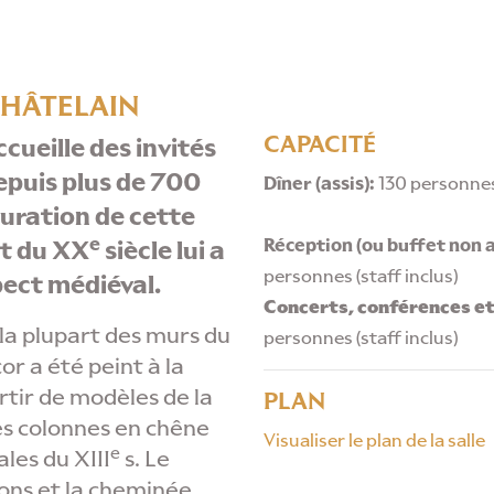
CHÂTELAIN
CAPACITÉ
ccueille des invités
puis plus de 700
Dîner (assis):
130 personnes 
uration de cette
e
Réception (ou buffet non as
ut du XX
siècle lui a
personnes (staff inclus)
ect médiéval.
Concerts, conférences et
 la plupart des murs du
personnes (staff inclus)
or a été peint à la
tir de modèles de la
PLAN
es colonnes en chêne
Visualiser le plan de la salle
e
ales du XIII
s. Le
sons et la cheminée