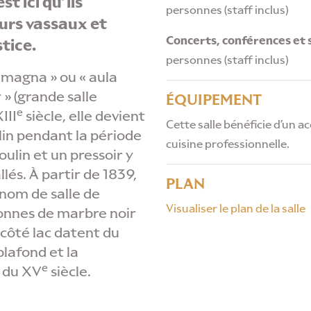
st ici qu’ils
personnes (staff inclus)
eurs vassaux et
Concerts, conférences et 
tice.
personnes (staff inclus)
 magna » ou « aula
» (grande salle
ÉQUIPEMENT
e
III
siècle, elle devient
Cette salle bénéficie d’un ac
lin pendant la période
cuisine professionnelle.
oulin
et un pressoir y
llés. À partir de 1839,
PLAN
 nom de salle de
Visualiser le plan de la salle
lonnes de marbre noir
 côté lac datent du
plafond et la
LOCATIONS
e
 du XV
siècle.