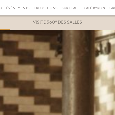
U
ÉVÉNEMENTS
EXPOSITIONS
SUR PLACE
CAFÉ BYRON
GR
VISITE 360° DES SALLES