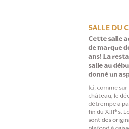
SALLE DU 
Cette salle a
de marque de
ans!
La resta
salle au déb
donné un asp
Ici, comme sur
château, le déc
détrempe à par
e
fin du XIII
s. L
sont des origin
plafond à cais