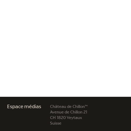
Espace médias
Château de Chillon™
Avenue de Chillon 21
CH 1820 Veytaux
Suisse