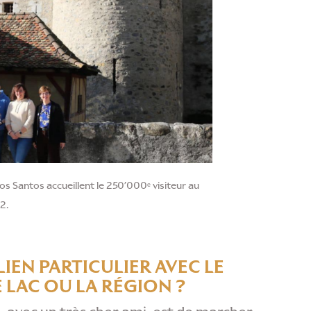
s Santos accueillent le 250’000ᵉ visiteur au
2.
IEN PARTICULIER AVEC LE
 LAC OU LA RÉGION ?