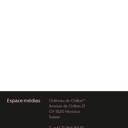
Espace médias
Château de Chillon™
Avenue de Chillon 21
CH 1820 Veytaux
Suisse
T : +41 21 966 89 10