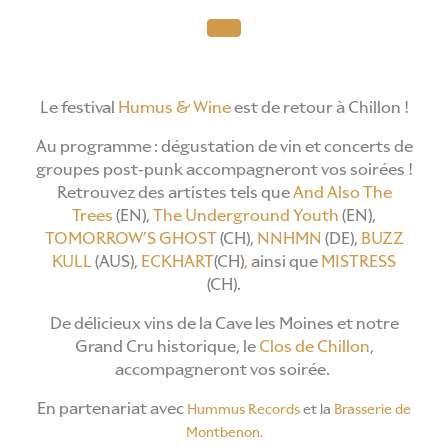
Le festival
Humus & Wine
est de retour à Chillon !
Au programme : dégustation de vin et concerts de
groupes post-punk accompagneront vos soirées !
R
etrouvez des artistes tels que
And Also The
Trees
(EN),
The Underground Youth
(EN),
TOMORROW’S GHOST
(CH),
NNHMN
(DE),
BUZZ
KULL
(AUS),
ECKHART
(CH)
,
ainsi que
MISTRESS
(CH)
.
De délicieux vins de la Cave les Moines et notre
Grand Cru historique, le
Clos de Chillon
,
accompagneront vos soirée.
En partenariat avec
Hummus Records
et la
Brasserie de
Montbenon.