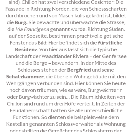
sind). Chillon hat zwei verschiedene Gesichter: Die
Fassade in Richtung Norden, die von Schiessscharten
durchbrochen und von Maschikulis gekrönt ist, bildet
die
Burg.
Sie bewachte und überwachte die Strasse,
die
Via Francigena
genannt wurde. Richtung Süden,
auf der Seeseite, bestimmen prachtvolle gotische
Fenster das Bild: Hier befindet sich die
fürstliche
Residenz
. Von hier aus lässt sich die typische
Landschaft der Waadtländer Riviera – der Genfersee
und die Berge – bewundern. In der Mitte des
Schlosses stehen der
Bergfried
und seine
Schatzkammer
, die über ein Wohngebäude mit den
Wehrgängen verbunden sind. Hier können Sie heute
noch davon träumen, wie es wäre, Burgwächterin
oder Burgwächter zu sein… Die Räumlichkeiten von
Chillon sind rund um drei Höfe verteilt. In Zeiten der
Feudalherrschaft hatten sie alle unterschiedliche
Funktionen. So dienten sie beispielsweise dem
Kastellan genannten Schlossverwalter als Wohnung
oder stellten die Gemächer des Schlossherrn dar.