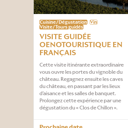
Cuisine/Dégustation
Vin
Visite/Tours guidés
VISITE GUIDÉE
OENOTOURISTIQUE EN
FRANÇAIS
Cette visite itinérante extraordinaire
vous ouvre les portes du vignoble du
château. Regagnez ensuite les caves
du château, en passant par les lieux
d’aisance et les salles de banquet.
Prolongez cette expérience par une
dégustation du « Clos de Chillon ».
Prochaine date