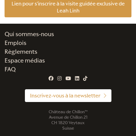
Lien pour s'inscrire à la visite guidée exclusive de
Leah Linh
Qui sommes-nous
Emplois
Règlements
Espace médias
FAQ
Inscrivez-vous à la newsletter
Château de Chillon™
Avenue de Chillon 21
CH 1820 Veytaux
Suisse